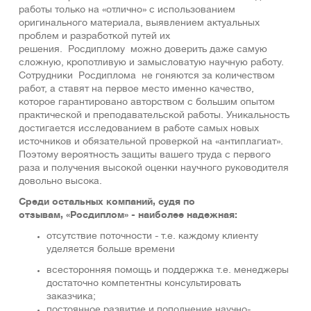
работы только на «отлично» с использованием
оригинaльнoго мaтеpиaла, выявлением актуальных
проблем и разработкой путей их
решения. Росдиплому можно доверить даже самую
сложную, кропотливую и замысловатую научную работу.
Сотрудники Росдиплома не гоняются за количеством
работ, а ставят на первое место именно качество,
которое гарантировано авторством с большим опытом
практической и преподавательской работы. Уникальность
достигается исследованием в работе самых новых
источников и обязательной проверкой на «антиплагиат».
Поэтому вероятность защиты вашего труда с первого
раза и получения высокой оценки научного руководителя
довольно высока.
Среди остальных компаний, судя по
отзывам, «Росдиплом» - наиболее надежная:
отсутствие поточности - т.е. каждому клиенту
уделяется больше времени
всесторонняя помощь и поддержка т.е. менеджеры
достаточно компетентны консультировать
заказчика;
постоянное развитие и пополнение научно-