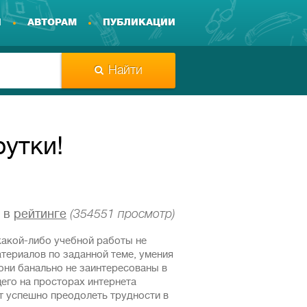
И
АВТОРАМ
ПУБЛИКАЦИИ
Найти
рутки!
в
рейтинге
(354551 просмотр)
какой-либо учебной работы не
атериалов по заданной теме, умения
 они банально не заинтересованы в
его на просторах интернета
 успешно преодолеть трудности в