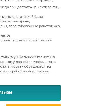
иенту уделяется больше времени
менеджеры достаточно компетентны
о-методологической базы -
 без коментариев;
цены, гарантированные работой без
иентов.
зывам не только клиентов но и
е только уникальных и грамотных
лиентов у данной компании всегда
ковать и сразу обращаются на
ломных работ и магистерских
тзывы