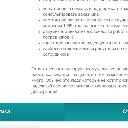
отсутствие поточности - т.е. каждому кл
всесторонняя помощь и поддержка т.е. 
консультировать заказчика;
постоянное развитие и пополнение научн
компания 1999 года на рынке поэтому тут
разумные, адекватные сложности работ 
посредников- ;
гарантированная конфиденциальность кл
наиболее положительная репутация по от
сотрудников
Ответственность к порученному делу, создани
работ сказывается на ценах но тем не менее к
много. Обычно это люди которые не хотят рис
надежный сервис по написанию курсовых, дип
диссертаций.
тика
О