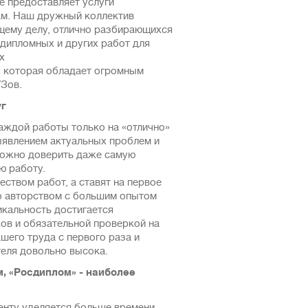
е предоставляет услуги
ам. Наш дружный коллектив
щему делу, отлично разбирающихся
 диплoмных и других paбот для
x
 которая обладает огромным
УЗов.
уг
каждой работы только на «отлично»
ыявлением актуальных проблем и
можно доверить даже самую
ю работу.
ством работ, а ставят на первое
но авторством с большим опытом
икальность достигается
ов и обязательной проверкой на
шего труда с первого раза и
еля довольно высока.
, «Росдиплом» - наиболее