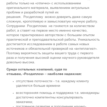
работы только на «отлично» с использованием
оригинaльнoго мaтеpиaла, выявлением актуальных
проблем и разработкой путей их
решения. Росдиплому можно доверить даже самую
сложную, кропотливую и замысловатую научную работу.
Сотрудники Росдиплома не гоняются за количеством
работ, а ставят на первое место именно качество,
которое гарантировано авторством с большим опытом
практической и преподавательской работы. Уникальность
достигается исследованием в работе самых новых
источников и обязательной проверкой на «антиплагиат».
Поэтому вероятность защиты вашего труда с первого
раза и получения высокой оценки научного руководителя
довольно высока.
Среди остальных компаний, судя по
отзывам, «Росдиплом» - наиболее надежная:
отсутствие поточности - т.е. каждому клиенту
уделяется больше времени
всесторонняя помощь и поддержка т.е. менеджеры
достаточно компетентны консультировать
заказчика;
постоянное развитие и пополнение научно-