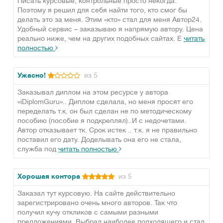
Писать курсовые, контрольные просто некогда.
Поэтому я решил для себя найти того, кто смог бы
делать это за меня. Этим «кто» стал для меня Автор24.
Удобный сервис – заказываю я напрямую автору. Цена
реально ниже, чем на других подобных сайтах. Е
читать
полностью
Ужасно!
из 5
Заказывал диплом на этом ресурсе у автора
«iDiplomGuru».. Диплом сделала, но меня просят его
переделать т.к. он был сделан не по методическому
пособию (пособие я подкреплял)..И с недочетами.
Автор отказывает тк. Срок истек .. т.к. я не правильно
поставил его дату. Доделывать она его не стала,
служба под
читать полностью
Хорошая контора
из 5
Заказал тут курсовую. На сайте действительно
зарегистрировано очень много авторов. Так что
получил кучу откликов с самыми разными
предложениями. Выбрал наиболее подходящего и стал