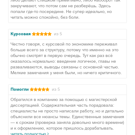
либо делают слишком примитивно, либо наоборот так
закручивают, что потом сам не разберёшь. Здесь
попали где-то посередине. Не супер идеально, но
читать можно спокойно, без боли.
Курсовая
из 5
Честно говоря, с курсовой по экономике переживал
больше всего за структуру, потому что именно на это
обычно смотрят в первую очередь. Тут как раз всё
оказалось нормально: введение логичное, главы не
разваливаются, выводы связаны с основной частью.
Мелкие замечания у меня были, но ничего критичного.
Помогли
из 5
Обратился в компанию за помощью с магистерской
диссертацией. Содержательная часть порадовала:
специалисты не просто написали работу, но и детально
объяснили все нюансы темы. Единственные замечания
— к срокам (проверка заняла довольно много времени)
и к оформлению, которое пришлось дорабатывать.
читать полностью