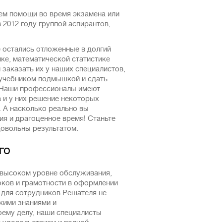
ем помощи во время экзамена или
 2012 году группой аспирантов,
е остались отложенные в долгий
ке, математической статистике
заказать их у наших специалистов,
 учебником подмышкой и сдать
. Наши профессионалы имеют
 и у них решение некоторых
. А насколько реально вы
ия и драгоценное время! Станьте
довольны результатом.
го
 высоком уровне обслуживания,
оков и грамотности в оформлении
 для сотрудников Решателя не
кими знаниями и
оему делу, наши специалисты