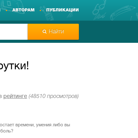
И
АВТОРАМ
ПУБЛИКАЦИИ
Найти
рутки!
в
рейтинге
(48510 просмотров)
ocтaeт времени, умeния либо вы
ю боль?