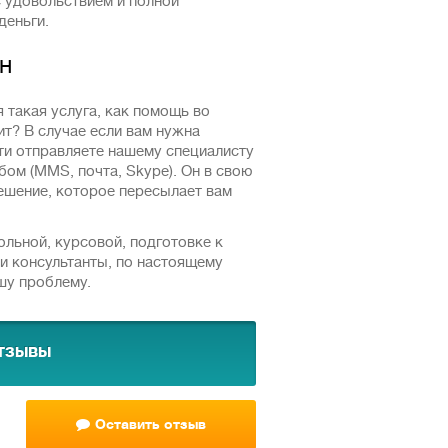
с удовольствием и полной
деньги.
н
 такая услуга, как помощь во
ит? В случае если вам нужна
ти отправляете нашему специалисту
ом (ММS, почта, Skype). Он в свою
ешение, которое пересылает вам
ольной, курсовой, подготовке к
ши консультанты, по настоящему
ашу проблему.
тзывы
Оставить отзыв