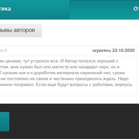
тика
О
зывы авторов
з 5
uryzotov, 23.10.2020
и ценами, тут устроило все. И Автор попался хороший с
ом, мне нужен был или магистр или кандидат наук, он и
 срокам как и к доработке материала нареканий нет, сроки
 не постоянно на связи и частенько приходилось ждать. Надо
еменно поправил. Если еще будут вопросы с работами, вернусь