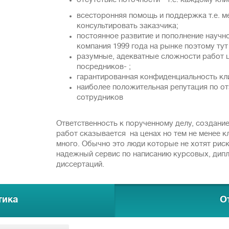
отсутствие поточности - т.е. каждому кл
всесторонняя помощь и поддержка т.е. 
консультировать заказчика;
постоянное развитие и пополнение научн
компания 1999 года на рынке поэтому тут
разумные, адекватные сложности работ 
посредников- ;
гарантированная конфиденциальность кл
наиболее положительная репутация по от
сотрудников
Ответственность к порученному делу, создани
работ сказывается на ценах но тем не менее к
много. Обычно это люди которые не хотят рис
надежный сервис по написанию курсовых, дип
диссертаций.
тика
О