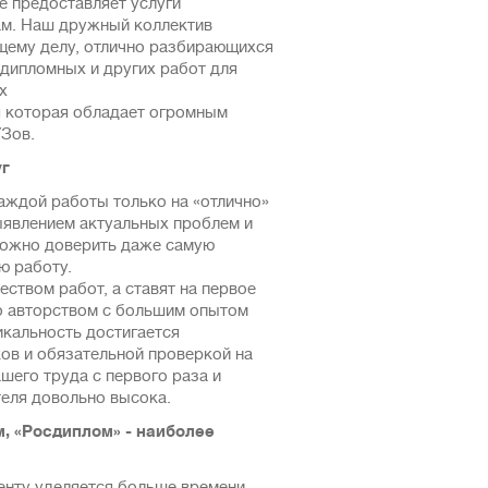
е предоставляет услуги
ам. Наш дружный коллектив
щему делу, отлично разбирающихся
 диплoмных и других paбот для
x
 которая обладает огромным
УЗов.
уг
каждой работы только на «отлично»
ыявлением актуальных проблем и
можно доверить даже самую
ю работу.
ством работ, а ставят на первое
но авторством с большим опытом
икальность достигается
ов и обязательной проверкой на
шего труда с первого раза и
еля довольно высока.
, «Росдиплом» - наиболее