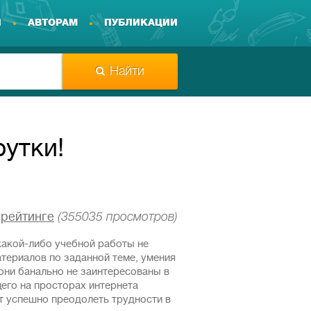
И
АВТОРАМ
ПУБЛИКАЦИИ
Найти
рутки!
в
рейтинге
(355035 просмотров)
какой-либо учебной работы не
атериалов по заданной теме, умения
 они банально не заинтересованы в
его на просторах интернета
 успешно преодолеть трудности в