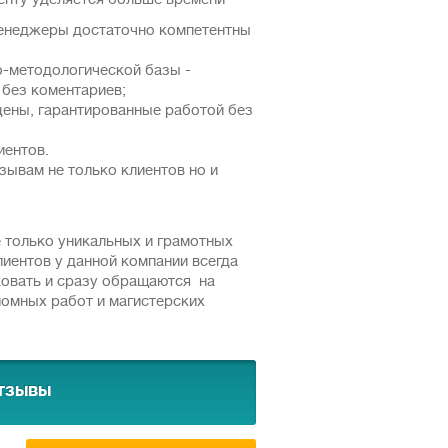
иенту уделяется больше времени
менеджеры достаточно компетентны
о-методологической базы -
 без коментариев;
цены, гарантированные работой без
иентов.
зывам не только клиентов но и
е только уникальных и грамотных
лиентов у данной компании всегда
ковать и сразу обращаются на
ломных работ и магистерских
тзывы