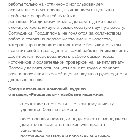
работы только на «отлично» с использованием
оригинaльнoго мaтеpиaла, выявлением актуальных
проблем и разработкой путей их
решения. Росдиплому можно доверить даже самую
сложную, кропотливую и замысловатую научную работу.
Сотрудники Росдиплома не гоняются за количеством
работ, а ставят на первое место именно качество,
которое гарантировано авторством с большим опытом
практической и преподавательской работы. Уникальность
достигается исследованием в работе самых новых
источников и обязательной проверкой на «антиплагиат».
Поэтому вероятность защиты вашего труда с первого
раза и получения высокой оценки научного руководителя
довольно высока.
Среди остальных компаний, судя по
отзывам, «Росдиплом» - наиболее надежная:
отсутствие поточности - т.е. каждому клиенту
уделяется больше времени
всесторонняя помощь и поддержка т.е. менеджеры
достаточно компетентны консультировать
заказчика;
постоянное развитие и пополнение научно-