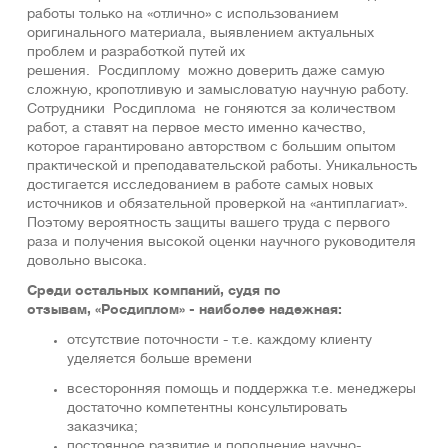
работы только на «отлично» с использованием
оригинaльнoго мaтеpиaла, выявлением актуальных
проблем и разработкой путей их
решения. Росдиплому можно доверить даже самую
сложную, кропотливую и замысловатую научную работу.
Сотрудники Росдиплома не гоняются за количеством
работ, а ставят на первое место именно качество,
которое гарантировано авторством с большим опытом
практической и преподавательской работы. Уникальность
достигается исследованием в работе самых новых
источников и обязательной проверкой на «антиплагиат».
Поэтому вероятность защиты вашего труда с первого
раза и получения высокой оценки научного руководителя
довольно высока.
Среди остальных компаний, судя по
отзывам, «Росдиплом» - наиболее надежная:
отсутствие поточности - т.е. каждому клиенту
уделяется больше времени
всесторонняя помощь и поддержка т.е. менеджеры
достаточно компетентны консультировать
заказчика;
постоянное развитие и пополнение научно-