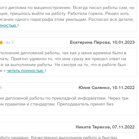
ого диплома по машиностроению. Всегда писал работы сам, но
ия, пришлось выйти на работу. Работала горела. Решил хоть
писание одного параграфа этим умельцам. Расписал все детали,
олностью
из 5
Екатерина Перова, 10.01.2023
олнении дипломной работы, так как у меня времени было в
лать. Приятно удивило то, что мне сразу же пришел ответ на
я за выполнение работы. Не смотря на то, что в работе был
е т
читать полностью
5
Юлия Саленко, 10.11.2022
и дипломной работы по прикладной информатике. Через три
сем правилам и стандартам. Преподаватель принял без
Никита Терехов, 07.11.2022
боту недавно. Качественно выполнили работу и быстро,