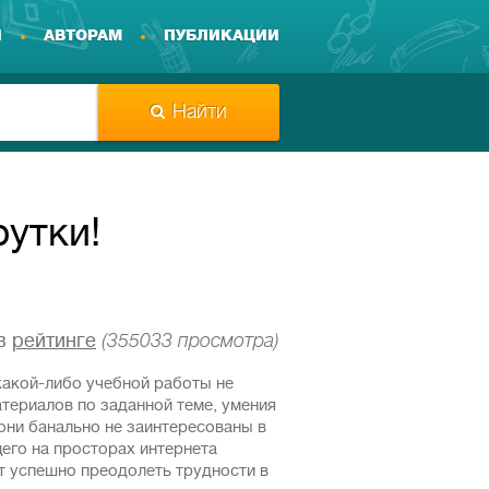
И
АВТОРАМ
ПУБЛИКАЦИИ
Найти
рутки!
в
рейтинге
(355033 просмотра)
какой-либо учебной работы не
атериалов по заданной теме, умения
 они банально не заинтересованы в
его на просторах интернета
 успешно преодолеть трудности в