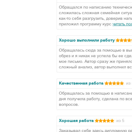
Обращался по написанию техническ
сложилась сложная семейная ситуац
как-то себя разгрузить, доверив на
приложил программу курс
читать п
Хорошо выполнили работу
Обращалась сюда за помощью в вып
обрез и я никак не успела бы ее сде
мое письмо. Автор сразу же принялс
сложный анализ, автор выполнил вс
Качественная работа
из 
Обращалась за помощью в написани
дня получила работу, сделана по в
вопросов.
Хорошая работа
из 5
Заказывал себе здесь дипломную ра