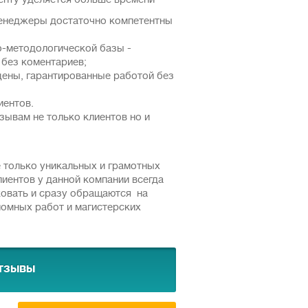
иенту уделяется больше времени
менеджеры достаточно компетентны
о-методологической базы -
 без коментариев;
цены, гарантированные работой без
иентов.
зывам не только клиентов но и
е только уникальных и грамотных
лиентов у данной компании всегда
ковать и сразу обращаются на
ломных работ и магистерских
тзывы