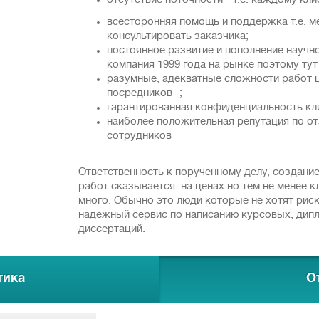
отсутствие поточности - т.е. каждому кл
всесторонняя помощь и поддержка т.е. 
консультировать заказчика;
постоянное развитие и пополнение научн
компания 1999 года на рынке поэтому тут
разумные, адекватные сложности работ 
посредников- ;
гарантированная конфиденциальность кл
наиболее положительная репутация по от
сотрудников
Ответственность к порученному делу, создани
работ сказывается на ценах но тем не менее к
много. Обычно это люди которые не хотят рис
надежный сервис по написанию курсовых, дип
диссертаций.
тика
О