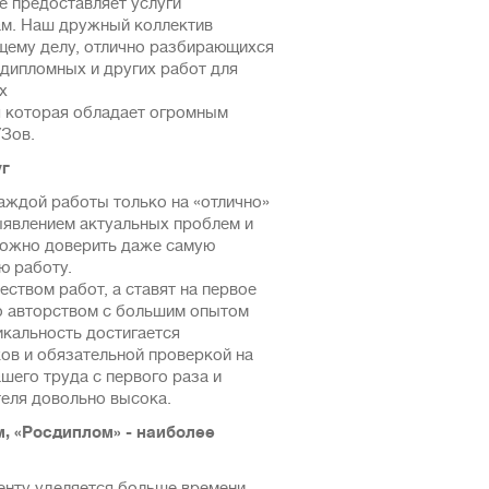
е предоставляет услуги
ам. Наш дружный коллектив
щему делу, отлично разбирающихся
 диплoмных и других paбот для
x
 которая обладает огромным
УЗов.
уг
каждой работы только на «отлично»
ыявлением актуальных проблем и
можно доверить даже самую
ю работу.
ством работ, а ставят на первое
но авторством с большим опытом
икальность достигается
ов и обязательной проверкой на
шего труда с первого раза и
еля довольно высока.
, «Росдиплом» - наиболее