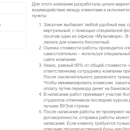
Для этого компания разработала целую марке
взаимодействие между клиентами и исполнител
пункты:
Заказчик выбирает любой удобный ему с
0
виртуальный, с помощью специальной фор
посетив один из офисов «Мультиворк». В
звонок для клиента бесплатный.
Оценка стоимости работы проводится сп
самостоятельно – используя специальны
сайте компании.
Аванс, равный 50% от общей стоимости «
ответственному сотруднику компании при
После заключительного денежного транша
Чтобы минимизировать комиссии, заказч
оплату путем перевода денег на банковск
В написании работ принимает участие бол
студентов-отличников последних курсов
лучших ВУЗов страны.
После написания работы ее проверяют на
договоренности, отправка работы может 
написания. Если клиенту требуется тольк
описание производственной базы или бюд