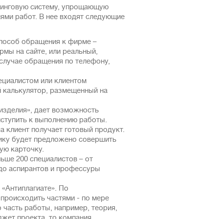
тинговую систему, упрощающую
ями работ. В нее входят следующие
пособ обращения к фирме –
мы на сайте, или реальный,
 случае обращения по телефону,
ециалистом или клиентом
й калькулятор, размещенный на
изделия», дает возможность
ступить к выполнению работы.
 клиент получает готовый продукт.
ику будет предложено совершить
ую карточку.
ьше 200 специалистов – от
 до аспирантов и профессуры
 «Антиплагиате». По
происходить частями - по мере
о часть работы, например, теория,
жет проекта, то компания